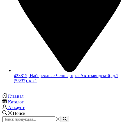
423815, Набережные Челны, пр-т Автозаводский, д.1
(53/37), кв.1
Главная
Каталог
Аккаунт
Поиск
Search
input
Search