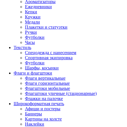
Ароматизаторы
Ежедневники
Кепки
Кружки
Медали
Плакетки и статуэтки
Ручки
Футболки
Часы
Текстиль
Спецодежда с нанесением
Спортивная экипировка
Футболки
Шарфы, косынки
Флаги и флагштоки
Флаги вертикальные
Флаги горизонтальные
Флагштоки мобильные
Флагштоки уличные (стационарные)
Флажки на палочке
Широкоформатная печать
Афиши и постеры
Баннеры
Картины на холсте
Наклейки