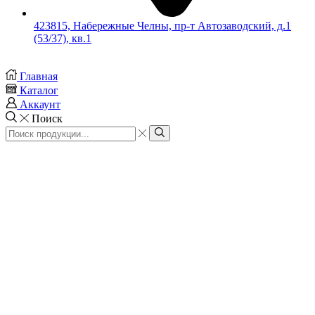
423815, Набережные Челны, пр-т Автозаводский, д.1
(53/37), кв.1
Главная
Каталог
Аккаунт
Поиск
Search
input
Search