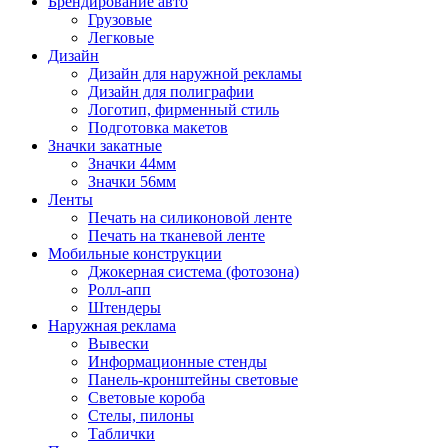
Брендирование авто
Грузовые
Легковые
Дизайн
Дизайн для наружной рекламы
Дизайн для полиграфии
Логотип, фирменный стиль
Подготовка макетов
Значки закатные
Значки 44мм
Значки 56мм
Ленты
Печать на силиконовой ленте
Печать на тканевой ленте
Мобильные конструкции
Джокерная система (фотозона)
Ролл-апп
Штендеры
Наружная реклама
Вывески
Информационные стенды
Панель-кронштейны световые
Световые короба
Стелы, пилоны
Таблички