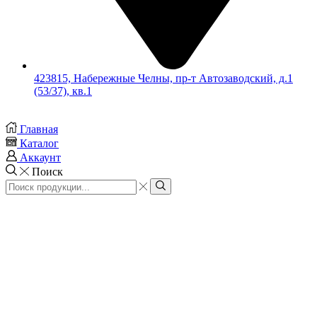
423815, Набережные Челны, пр-т Автозаводский, д.1
(53/37), кв.1
Главная
Каталог
Аккаунт
Поиск
Search
input
Search