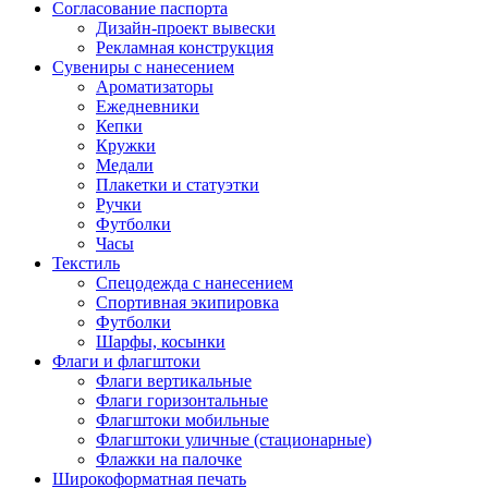
Согласование паспорта
Дизайн-проект вывески
Рекламная конструкция
Сувениры с нанесением
Ароматизаторы
Ежедневники
Кепки
Кружки
Медали
Плакетки и статуэтки
Ручки
Футболки
Часы
Текстиль
Спецодежда с нанесением
Спортивная экипировка
Футболки
Шарфы, косынки
Флаги и флагштоки
Флаги вертикальные
Флаги горизонтальные
Флагштоки мобильные
Флагштоки уличные (стационарные)
Флажки на палочке
Широкоформатная печать