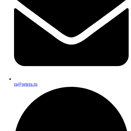
ra@setera.ru