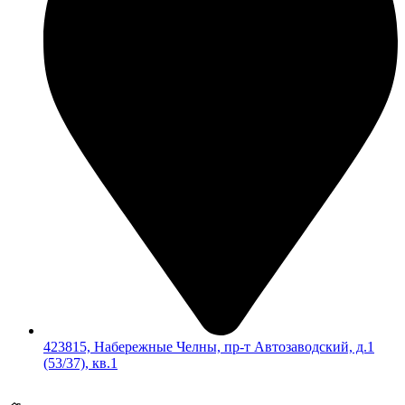
423815, Набережные Челны, пр-т Автозаводский, д.1
(53/37), кв.1