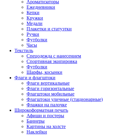
Ароматизаторы
Ежедневники
Кепки
Кружки
Медали
Плакетки и статуэтки
Ручки
Футболки
Часы
Текстиль
Спецодежда с нанесением
Спортивная экипировка
Футболки
Шарфы, косынки
Флаги и флагштоки
Флаги вертикальные
Флаги горизонтальные
Флагштоки мобильные
Флагштоки уличные (стационарные)
Флажки на палочке
Широкоформатная печать
Афиши и постеры
Баннеры
Картины на холсте
Наклейки