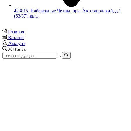
423815, Набережные Челны, пр-т Автозаводский, д.1
(53/37), кв.1
Главная
Каталог
Аккаунт
Поиск
Search
input
Search