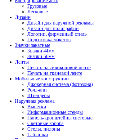
Брендирование авто
Грузовые
Легковые
Дизайн
Дизайн для наружной рекламы
Дизайн для полиграфии
Логотип, фирменный стиль
Подготовка макетов
Значки закатные
Значки 44мм
Значки 56мм
Ленты
Печать на силиконовой ленте
Печать на тканевой ленте
Мобильные конструкции
Джокерная система (фотозона)
Ролл-апп
Штендеры
Наружная реклама
Вывески
Информационные стенды
Панель-кронштейны световые
Световые короба
Стелы, пилоны
Таблички