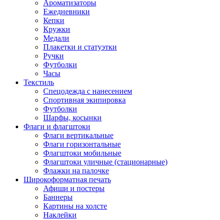
Ароматизаторы
Ежедневники
Кепки
Кружки
Медали
Плакетки и статуэтки
Ручки
Футболки
Часы
Текстиль
Спецодежда с нанесением
Спортивная экипировка
Футболки
Шарфы, косынки
Флаги и флагштоки
Флаги вертикальные
Флаги горизонтальные
Флагштоки мобильные
Флагштоки уличные (стационарные)
Флажки на палочке
Широкоформатная печать
Афиши и постеры
Баннеры
Картины на холсте
Наклейки