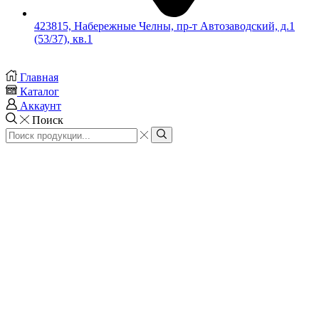
423815, Набережные Челны, пр-т Автозаводский, д.1
(53/37), кв.1
Главная
Каталог
Аккаунт
Поиск
Search
input
Search