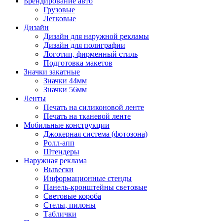
Брендирование авто
Грузовые
Легковые
Дизайн
Дизайн для наружной рекламы
Дизайн для полиграфии
Логотип, фирменный стиль
Подготовка макетов
Значки закатные
Значки 44мм
Значки 56мм
Ленты
Печать на силиконовой ленте
Печать на тканевой ленте
Мобильные конструкции
Джокерная система (фотозона)
Ролл-апп
Штендеры
Наружная реклама
Вывески
Информационные стенды
Панель-кронштейны световые
Световые короба
Стелы, пилоны
Таблички