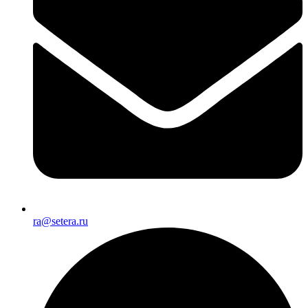
ra@setera.ru