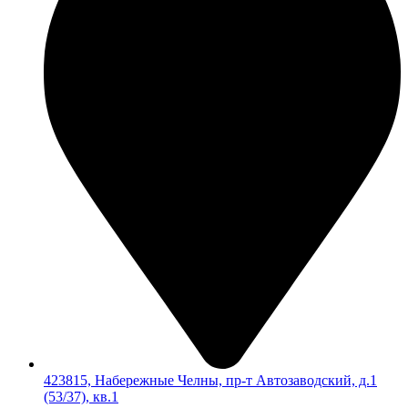
423815, Набережные Челны, пр-т Автозаводский, д.1
(53/37), кв.1