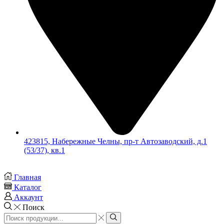
423815, Набережные Челны, пр-т Автозаводский, д.1
(53/37), кв.1
Главная
Каталог
Аккаунт
Поиск
Search